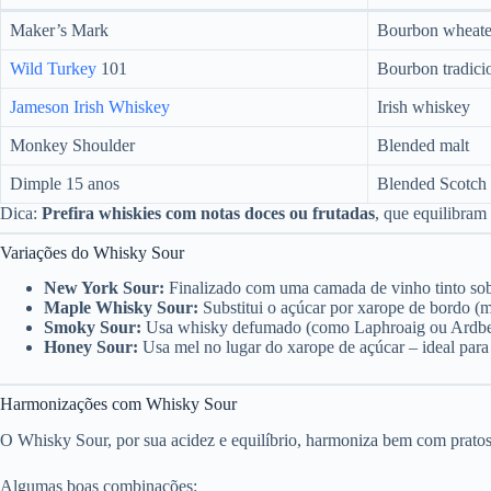
Maker’s Mark
Bourbon wheat
Wild Turkey
101
Bourbon tradici
Jameson Irish Whiskey
Irish whiskey
Monkey Shoulder
Blended malt
Dimple 15 anos
Blended Scotch
Dica:
Prefira whiskies com notas doces ou frutadas
, que equilibram
Variações do Whisky Sour
New York Sour:
Finalizado com uma camada de vinho tinto sobr
Maple Whisky Sour:
Substitui o açúcar por xarope de bordo (
Smoky Sour:
Usa whisky defumado (como Laphroaig ou Ardbeg)
Honey Sour:
Usa mel no lugar do xarope de açúcar – ideal para 
Harmonizações com Whisky Sour
O Whisky Sour, por sua acidez e equilíbrio, harmoniza bem com pratos 
Algumas boas combinações: