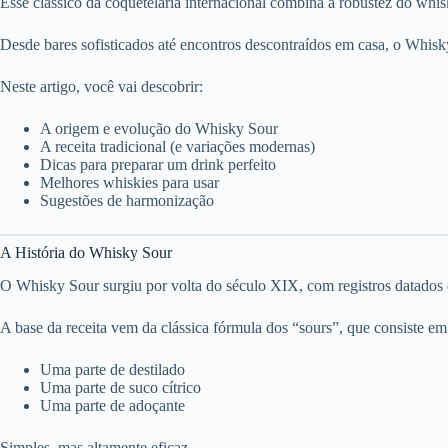
Esse clássico da coquetelaria internacional combina a robustez do whis
Desde bares sofisticados até encontros descontraídos em casa, o Whisk
Neste artigo, você vai descobrir:
A origem e evolução do Whisky Sour
A receita tradicional (e variações modernas)
Dicas para preparar um drink perfeito
Melhores whiskies para usar
Sugestões de harmonização
A História do Whisky Sour
O Whisky Sour surgiu por volta do século XIX, com registros datados
A base da receita vem da clássica fórmula dos “sours”, que consiste em
Uma parte de destilado
Uma parte de suco cítrico
Uma parte de adoçante
Simples, mas altamente eficaz.