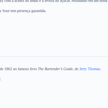
ky com a acidez do limão e a leveza do açúcar, resultando em um drink 
y Sour tem presença garantida.
 de 1862 no famoso livro
The Bartender’s Guide
, de
Jerry Thomas
.
: