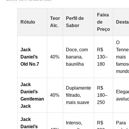
Faixa
Teor
Perfil de
Rótulo
de
Dest
Alc.
Sabor
Preço
O
Jack
Doce, com
R$
Tenne
Daniel’s
40%
banana,
130–
mais
Old No.7
baunilha
180
famos
mund
Jack
Duplamente
R$
Daniel’s
Elega
40%
filtrado,
180–
Gentleman
avelu
mais suave
250
Jack
Jack
Intenso,
R$
Para
Daniel’s