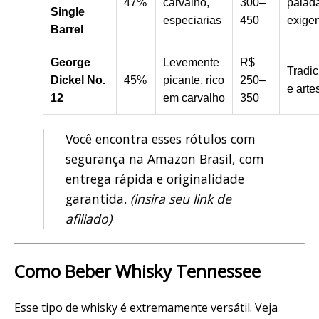
47%
carvalho,
300–
palad
Single
especiarias
450
exige
Barrel
George
Levemente
R$
Tradic
Dickel No.
45%
picante, rico
250–
e arte
12
em carvalho
350
Você encontra esses rótulos com
segurança na
Amazon Brasil
, com
entrega rápida e originalidade
garantida.
(insira seu link de
afiliado)
Como Beber Whisky Tennessee
Esse tipo de whisky é extremamente versátil. Veja