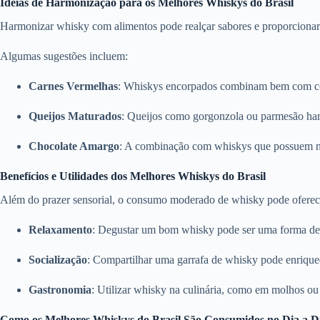
Ideias de Harmonização para os Melhores Whiskys do Brasil
Harmonizar whisky com alimentos pode realçar sabores e proporcionar
Algumas sugestões incluem:​
Carnes Vermelhas
:
Whiskys encorpados combinam bem com cor
Queijos Maturados
:
Queijos como gorgonzola ou parmesão ha
Chocolate Amargo
:
A combinação com whiskys que possuem nota
Benefícios e Utilidades dos Melhores Whiskys do Brasil
Além do prazer sensorial, o consumo moderado de whisky pode oferece
Relaxamento
:
Degustar um bom whisky pode ser uma forma de r
Socialização
:
Compartilhar uma garrafa de whisky pode enrique
Gastronomia
:
Utilizar whisky na culinária, como em molhos ou 
Como os Melhores Whiskys do Brasil São Consumidos no Dia a D