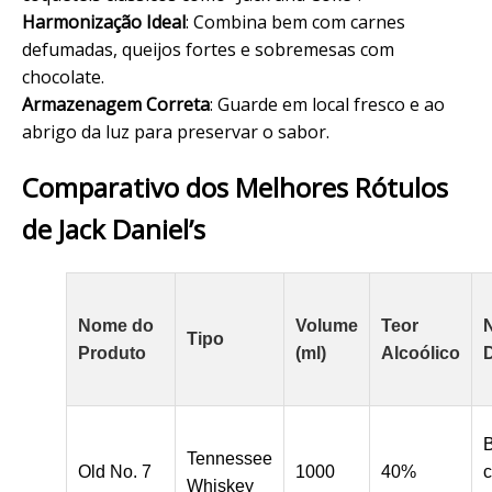
Harmonização Ideal
: Combina bem com carnes
defumadas, queijos fortes e sobremesas com
chocolate.
Armazenagem Correta
: Guarde em local fresco e ao
abrigo da luz para preservar o sabor.
Comparativo dos Melhores Rótulos
de Jack Daniel’s
Nome do
Volume
Teor
Tipo
Produto
(ml)
Alcoólico
B
Tennessee
Old No. 7
1000
40%
c
Whiskey