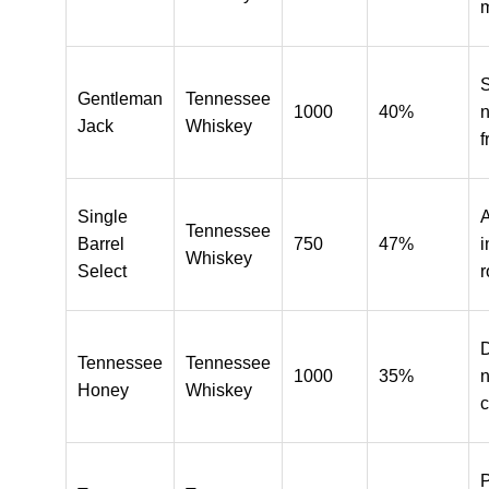
Gentleman
Tennessee
1000
40%
n
Jack
Whiskey
f
Single
Tennessee
Barrel
750
47%
i
Whiskey
Select
r
D
Tennessee
Tennessee
1000
35%
n
Honey
Whiskey
c
P