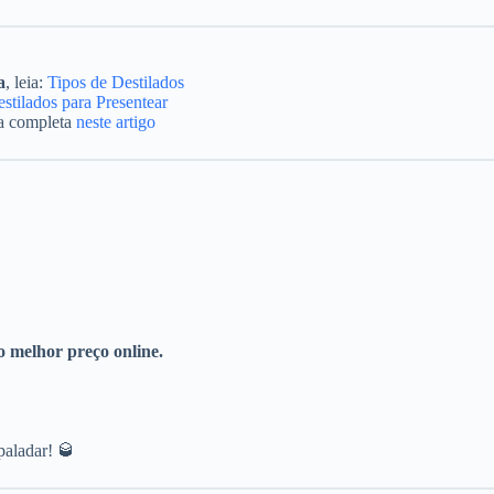
a
, leia:
Tipos de Destilados
stilados para Presentear
ça completa
neste artigo
o melhor preço online.
paladar! 🥃