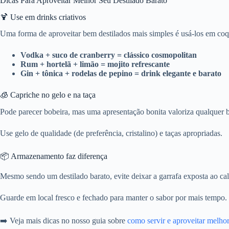
Dicas Para Aproveitar Melhor Seu Destilado Barato
🍹 Use em drinks criativos
Uma forma de aproveitar bem destilados mais simples é usá-los em coqu
Vodka + suco de cranberry = clássico cosmopolitan
Rum + hortelã + limão = mojito refrescante
Gin + tônica + rodelas de pepino = drink elegante e barato
🧊 Capriche no gelo e na taça
Pode parecer bobeira, mas uma apresentação bonita valoriza qualquer 
Use gelo de qualidade (de preferência, cristalino) e taças apropriadas.
📦 Armazenamento faz diferença
Mesmo sendo um destilado barato, evite deixar a garrafa exposta ao calo
Guarde em local fresco e fechado para manter o sabor por mais tempo.
➡️ Veja mais dicas no nosso guia sobre
como servir e aproveitar melhor