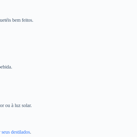
etéis bem feitos.
bebida.
r ou à luz solar.
 seus destilados
.