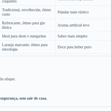
coquetéis
Tradicional, envelhecida, ótimo
Paladar mais rústico
custo
Refrescante, ótimo para gin
Aroma artificial leve
tônica
Ideal para shots e margaritas
Sabor mais simples
Laranja marcante, ótimo para
Doce para beber puro
mixologia
do uísque.
segurança, sem sair de casa.