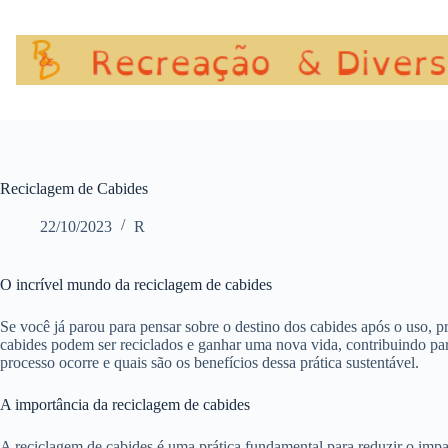
Pular
para
o
conteúdo
Reciclagem de Cabides
22/10/2023
R
O incrível mundo da reciclagem de cabides
Se você já parou para pensar sobre o destino dos cabides após o uso, p
cabides podem ser reciclados e ganhar uma nova vida, contribuindo pa
processo ocorre e quais são os benefícios dessa prática sustentável.
A importância da reciclagem de cabides
A reciclagem de cabides é uma prática fundamental para reduzir o impa