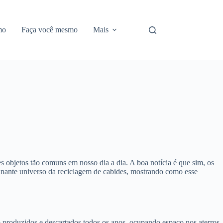
mo
Faça você mesmo
Mais
s objetos tão comuns em nosso dia a dia. A boa notícia é que sim, os
cinante universo da reciclagem de cabides, mostrando como esse
o produzidos e descartados todos os anos, ocupando espaço nos aterros