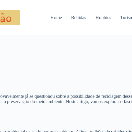
Home
Bebidas
Hobbies
Turis
rovavelmente já se questionou sobre a possibilidade de reciclagem desse
ra a preservação do meio ambiente. Neste artigo, vamos explorar o fas
cto ambiental causado por esses objetos. Afinal, milhões de cabides sã