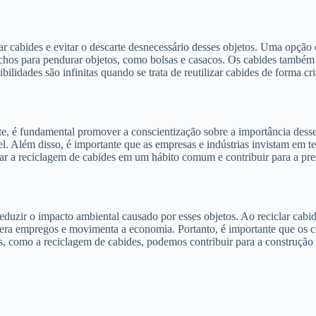
izar cabides e evitar o descarte desnecessário desses objetos. Uma opção
anchos para pendurar objetos, como bolsas e casacos. Os cabides também 
idades são infinitas quando se trata de reutilizar cabides de forma cri
nte, é fundamental promover a conscientização sobre a importância des
ável. Além disso, é importante que as empresas e indústrias invistam em 
ormar a reciclagem de cabides em um hábito comum e contribuir para a p
duzir o impacto ambiental causado por esses objetos. Ao reciclar cabides
 gera empregos e movimenta a economia. Portanto, é importante que os 
s, como a reciclagem de cabides, podemos contribuir para a construçã