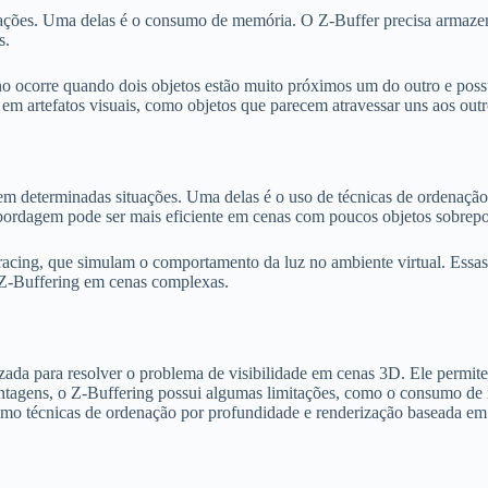
ações. Uma delas é o consumo de memória. O Z-Buffer precisa armazena
s.
o ocorre quando dois objetos estão muito próximos um do outro e poss
em artefatos visuais, como objetos que parecem atravessar uns aos outr
 em determinadas situações. Uma delas é o uso de técnicas de ordenaçã
 abordagem pode ser mais eficiente em cenas com poucos objetos sobrepo
tracing, que simulam o comportamento da luz no ambiente virtual. Essas
 Z-Buffering em cenas complexas.
da para resolver o problema de visibilidade em cenas 3D. Ele permite d
antagens, o Z-Buffering possui algumas limitações, como o consumo de 
omo técnicas de ordenação por profundidade e renderização baseada em 