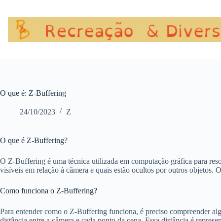
Pular
para
o
conteúdo
O que é: Z-Buffering
24/10/2023
Z
O que é Z-Buffering?
O Z-Buffering é uma técnica utilizada em computação gráfica para reso
visíveis em relação à câmera e quais estão ocultos por outros objetos. O
Como funciona o Z-Buffering?
Para entender como o Z-Buffering funciona, é preciso compreender alg
distância entre a câmera e cada ponto da cena. Essa distância é repre