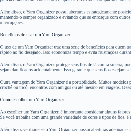
Além disso, o Yarn Organizer possui aberturas estrategicamente posici
mantendo-o sempre organizado e evitando que se enrosque com outros fi
interrupções.
Benefícios de usar um Yarn Organizer
O uso de um Yarn Organizer traz uma série de benefícios para quem trab
rápido ao fio desejado. Isso economiza tempo e evita frustrações durant
Além disso, o Yarn Organizer protege seus fios de lã contra sujeira, 
sejam danificados acidentalmente. Isso garante que seus fios estejam s
Outra vantagem do Yarn Organizer é a portabilidade. Muitos modelos pos
crochê ou tricô, encontros com amigos ou até mesmo em viagens. Dessa 
Como escolher um Yarn Organizer
Ao escolher um Yarn Organizer, é importante considerar alguns fatores
Se você trabalha com uma grande variedade de cores e tipos de fios, 
Além disso, verifique se o Yarn Organizer possui aberturas adequadas pa