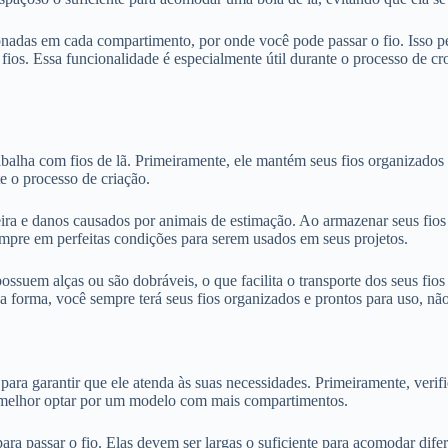
onadas em cada compartimento, por onde você pode passar o fio. Isso p
os. Essa funcionalidade é especialmente útil durante o processo de cr
alha com fios de lã. Primeiramente, ele mantém seus fios organizados e 
e o processo de criação.
poeira e danos causados por animais de estimação. Ao armazenar seus fi
empre em perfeitas condições para serem usados em seus projetos.
suem alças ou são dobráveis, o que facilita o transporte dos seus fios
forma, você sempre terá seus fios organizados e prontos para uso, não
 para garantir que ele atenda às suas necessidades. Primeiramente, ver
é melhor optar por um modelo com mais compartimentos.
ra passar o fio. Elas devem ser largas o suficiente para acomodar difer