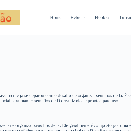
Home
Bebidas
Hobbies
Turis
avelmente já se deparou com o desafio de organizar seus fios de lã. É
ncial para manter seus fios de lã organizados e prontos para uso.
zenar e organizar seus fios de lã. Ele geralmente é composto por uma e
espaçoso o suficiente para acomodar uma bola de lã, evitando que ela s