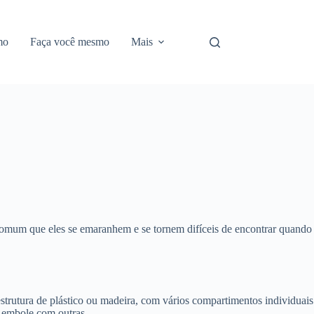
mo
Faça você mesmo
Mais
 comum que eles se emaranhem e se tornem difíceis de encontrar quando
strutura de plástico ou madeira, com vários compartimentos individuais
e embole com outras.