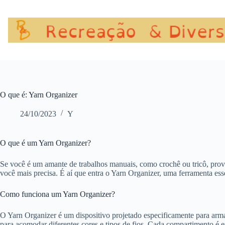
Pular
para
o
conteúdo
O que é: Yarn Organizer
24/10/2023
Y
O que é um Yarn Organizer?
Se você é um amante de trabalhos manuais, como crochê ou tricô, prov
você mais precisa. É aí que entra o Yarn Organizer, uma ferramenta esse
Como funciona um Yarn Organizer?
O Yarn Organizer é um dispositivo projetado especificamente para arma
para acomodar diferentes cores e tipos de fios. Cada compartimento é 