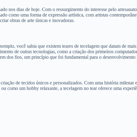
ado nos dias de hoje. Com o ressurgimento do interesse pelo artesanat
do como uma forma de expressão artística, com artistas contemporâneo
criar obras de arte únicas e inovadoras.
emplo, você sabia que existem teares de tecelagem que datam de mais d
imento de outras tecnologias, como a criação dos primeiros computador
sagem dos fios, um princípio que foi fundamental para o desenvolviment
ação de tecidos únicos e personalizados. Com uma história milenar e u
a ou como um hobby relaxante, a tecelagem no tear oferece uma experiên