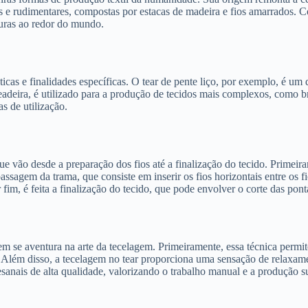
s e rudimentares, compostas por estacas de madeira e fios amarrados. C
turas ao redor do mundo.
as e finalidades específicas. O tear de pente liço, por exemplo, é um d
adeira, é utilizado para a produção de tecidos mais complexos, como b
s de utilização.
vão desde a preparação dos fios até a finalização do tecido. Primeiram
passagem da trama, que consiste em inserir os fios horizontais entre os f
 fim, é feita a finalização do tecido, que pode envolver o corte das pon
se aventura na arte da tecelagem. Primeiramente, essa técnica permite 
 Além disso, a tecelagem no tear proporciona uma sensação de relaxame
esanais de alta qualidade, valorizando o trabalho manual e a produção s