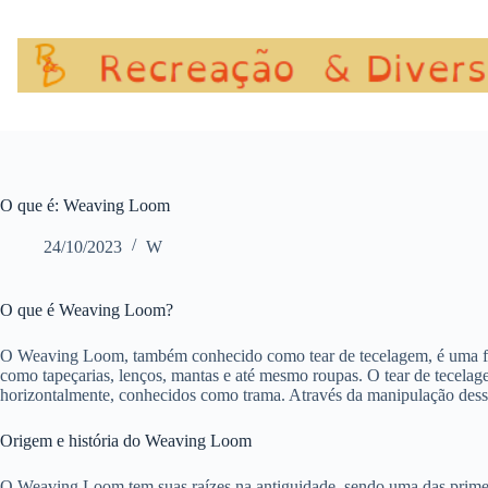
Pular
para
o
conteúdo
O que é: Weaving Loom
24/10/2023
W
O que é Weaving Loom?
O Weaving Loom, também conhecido como tear de tecelagem, é uma ferrame
como tapeçarias, lenços, mantas e até mesmo roupas. O tear de tecelag
horizontalmente, conhecidos como trama. Através da manipulação desses 
Origem e história do Weaving Loom
O Weaving Loom tem suas raízes na antiguidade, sendo uma das primei