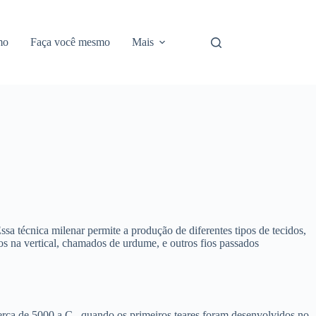
mo
Faça você mesmo
Mais
a técnica milenar permite a produção de diferentes tipos de tecidos,
s na vertical, chamados de urdume, e outros fios passados
rca de 5000 a.C., quando os primeiros teares foram desenvolvidos no