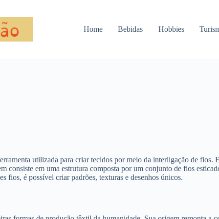
Home
Bebidas
Hobbies
Turis
nta utilizada para criar tecidos por meio da interligação de fios. Ess
em consiste em uma estrutura composta por um conjunto de fios esticado
fios, é possível criar padrões, texturas e desenhos únicos.
ras formas de produção têxtil da humanidade. Sua origem remonta a ce