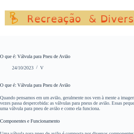
Pular
para
o
conteúdo
O que é: Válvula para Pneu de Avião
24/10/2023
V
O que é: Válvula para Pneu de Avião
Quando pensamos em um avião, geralmente nos vem à mente a imagem i
vezes passa despercebida: as válvulas para pneus de avião. Essas pequ
uma válvula para pneu de avião e como ela funciona.
Componentes e Funcionamento
Uma válvula para pneu de avião é composta por diversos componentes q