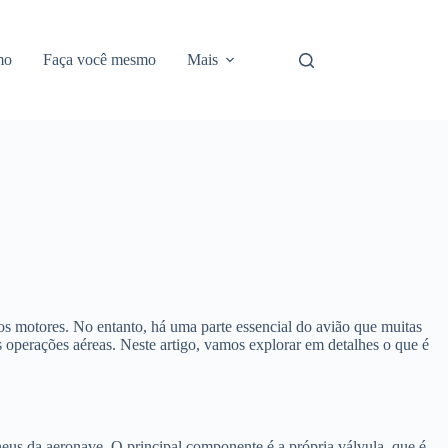
mo
Faça você mesmo
Mais
 motores. No entanto, há uma parte essencial do avião que muitas
 operações aéreas. Neste artigo, vamos explorar em detalhes o que é
eus da aeronave. O principal componente é a própria válvula, que é