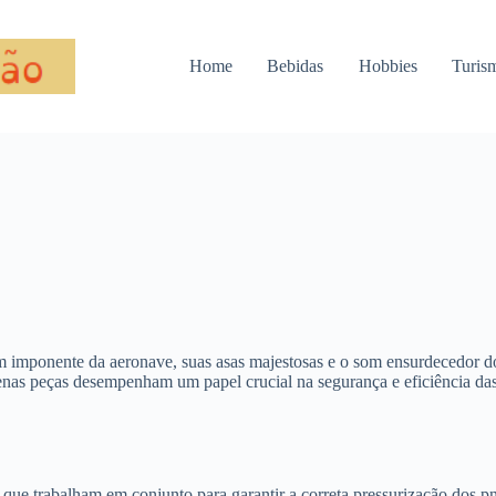
Home
Bebidas
Hobbies
Turis
mponente da aeronave, suas asas majestosas e o som ensurdecedor dos
enas peças desempenham um papel crucial na segurança e eficiência das
ue trabalham em conjunto para garantir a correta pressurização dos pn