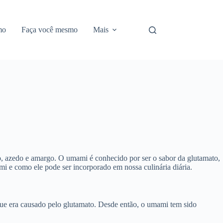
mo
Faça você mesmo
Mais
o, azedo e amargo. O umami é conhecido por ser o sabor da glutamato,
i e como ele pode ser incorporado em nossa culinária diária.
que era causado pelo glutamato. Desde então, o umami tem sido