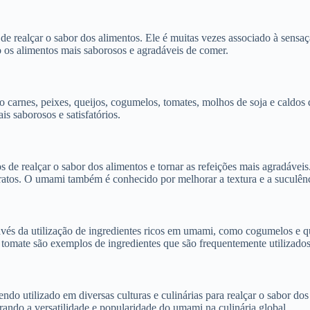
 realçar o sabor dos alimentos. Ele é muitas vezes associado à sensaç
o os alimentos mais saborosos e agradáveis de comer.
arnes, peixes, queijos, cogumelos, tomates, molhos de soja e caldos de
s saborosos e satisfatórios.
 de realçar o sabor dos alimentos e tornar as refeições mais agradávei
atos. O umami também é conhecido por melhorar a textura e a suculênci
ravés da utilização de ingredientes ricos em umami, como cogumelos e q
 tomate são exemplos de ingredientes que são frequentemente utilizados
 utilizado em diversas culturas e culinárias para realçar o sabor dos 
trando a versatilidade e popularidade do umami na culinária global.