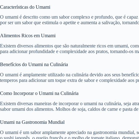
Características do Umami
O umami é descrito como um sabor complexo e profundo, que é capaz de
por ser um sabor que estimula o apetite e aumenta a salivação, tornand
Alimentos Ricos em Umami
Existem diversos alimentos que são naturalmente ricos em umami, como c
para adicionar profundidade e complexidade aos pratos, tornando-os mai
Benefícios do Umami na Culinária
O umami é amplamente utilizado na culinária devido aos seus benefícios
temperos para adicionar um toque extra de sabor e complexidade aos pr
Como Incorporar o Umami na Culinária
Existem diversas maneiras de incorporar o umami na culinária, seja at
sabor umami dos alimentos. Molhos de soja, caldos de carne e pasta de
Umami na Gastronomia Mundial
O umami é um sabor amplamente apreciado na gastronomia mundial, sendo
o sushi japonês, o queijo francês e o molho de tomate italiano, demons