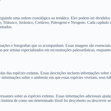
 seguindo uma ordem cronológica ou temática. Eles podem ser divididos
 Triássico, Jurássico, Cretáceo, Paleogeno e Neogeno. Cada capítulo a
ntrados.
strações e fotografias que os acompanham. Essas imagens são essenciais 
s por artistas especializados em reconstruções paleoartísticas, enquanto
hadas das espécies extintas. Essas descrições incluem informações sobre
er informações sobre o ambiente em que essas espécies viveram, seus há
essantes sobre as espécies extintas. Essas informações adicionais ajudam
 a história de como um determinado fóssil foi descoberto ou descrever u