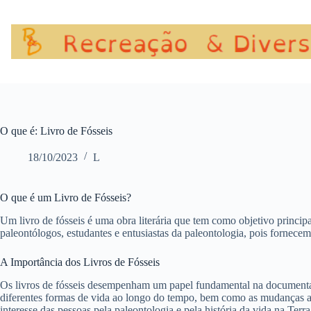
Pular
para
o
conteúdo
O que é: Livro de Fósseis
18/10/2023
L
O que é um Livro de Fósseis?
Um livro de fósseis é uma obra literária que tem como objetivo princip
paleontólogos, estudantes e entusiastas da paleontologia, pois fornece
A Importância dos Livros de Fósseis
Os livros de fósseis desempenham um papel fundamental na documentaç
diferentes formas de vida ao longo do tempo, bem como as mudanças am
interesse das pessoas pela paleontologia e pela história da vida na Terra