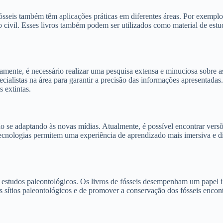
sseis também têm aplicações práticas em diferentes áreas. Por exemplo,
civil. Esses livros também podem ser utilizados como material de estud
amente, é necessário realizar uma pesquisa extensa e minuciosa sobre as 
cialistas na área para garantir a precisão das informações apresentadas
s extintas.
o se adaptando às novas mídias. Atualmente, é possível encontrar versõe
tecnologias permitem uma experiência de aprendizado mais imersiva e di
s estudos paleontológicos. Os livros de fósseis desempenham um papel 
os sítios paleontológicos e de promover a conservação dos fósseis enco