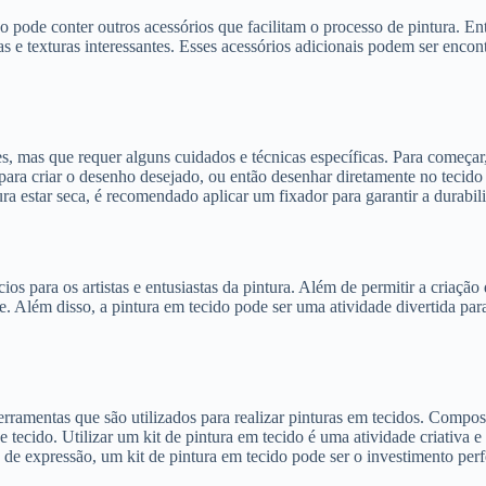
de conter outros acessórios que facilitam o processo de pintura. Entre 
as e texturas interessantes. Esses acessórios adicionais podem ser enc
s, mas que requer alguns cuidados e técnicas específicas. Para começar, 
 para criar o desenho desejado, ou então desenhar diretamente no tecido
ura estar seca, é recomendado aplicar um fixador para garantir a durabil
cios para os artistas e entusiastas da pintura. Além de permitir a criaç
sse. Além disso, a pintura em tecido pode ser uma atividade divertida p
ramentas que são utilizados para realizar pinturas em tecidos. Composto 
de tecido. Utilizar um kit de pintura em tecido é uma atividade criativa 
s de expressão, um kit de pintura em tecido pode ser o investimento perf