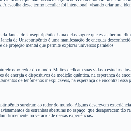
is. A escolha desse termo peculiar foi intencional, visando criar uma id
to da Janela de Unsepttripêntio. Uma delas sugere que essa abertura di
a Janela de Unsepttripêntio é uma manifestação de energias desconhecid
e de projeção mental que permite explorar universos paralelos.
ntureiros ao redor do mundo. Muitos dedicam suas vidas a estudar e inv
s de energia e dispositivos de medição quântica, na esperança de encon
stamentos de fenômenos inexplicáveis, na esperança de encontrar essa j
pttripêntio surgiram ao redor do mundo. Alguns descrevem experiências
tam avistamentos de estranhas aberturas no espaço, que desaparecem tão
itam firmemente na veracidade dessas experiências.