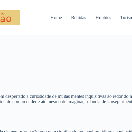
Home
Bebidas
Hobbies
Turis
 tem despertado a curiosidade de muitas mentes inquisitivas ao redor d
ifícil de compreender e até mesmo de imaginar, a Janela de Unsepttripênt
de elementos que não possuem significado em nenhum idioma conhecid