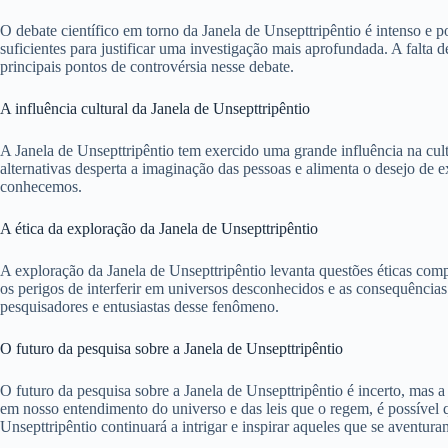
O debate científico em torno da Janela de Unsepttripêntio é intenso e p
suficientes para justificar uma investigação mais aprofundada. A falta
principais pontos de controvérsia nesse debate.
A influência cultural da Janela de Unsepttripêntio
A Janela de Unsepttripêntio tem exercido uma grande influência na cultu
alternativas desperta a imaginação das pessoas e alimenta o desejo de
conhecemos.
A ética da exploração da Janela de Unsepttripêntio
A exploração da Janela de Unsepttripêntio levanta questões éticas co
os perigos de interferir em universos desconhecidos e as consequências 
pesquisadores e entusiastas desse fenômeno.
O futuro da pesquisa sobre a Janela de Unsepttripêntio
O futuro da pesquisa sobre a Janela de Unsepttripêntio é incerto, mas
em nosso entendimento do universo e das leis que o regem, é possível 
Unsepttripêntio continuará a intrigar e inspirar aqueles que se aventur