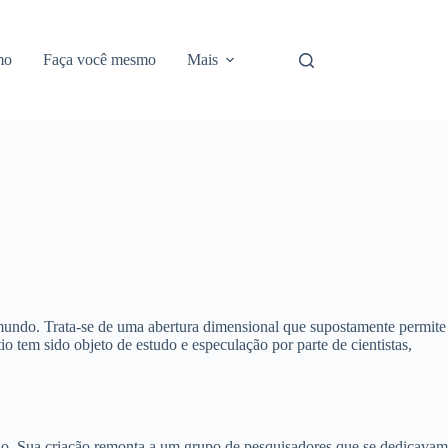
mo
Faça você mesmo
Mais
o mundo. Trata-se de uma abertura dimensional que supostamente permite
io tem sido objeto de estudo e especulação por parte de cientistas,
o. Sua criação remonta a um grupo de pesquisadores que se dedicavam