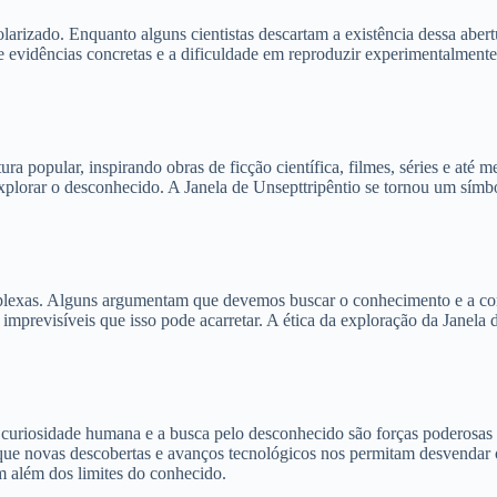
olarizado. Enquanto alguns cientistas descartam a existência dessa aber
 de evidências concretas e a dificuldade em reproduzir experimentalment
ra popular, inspirando obras de ficção científica, filmes, séries e até 
 explorar o desconhecido. A Janela de Unsepttripêntio se tornou um sím
mplexas. Alguns argumentam que devemos buscar o conhecimento e a comp
imprevisíveis que isso pode acarretar. A ética da exploração da Janela 
 a curiosidade humana e a busca pelo desconhecido são forças poderosa
que novas descobertas e avanços tecnológicos nos permitam desvendar os
am além dos limites do conhecido.