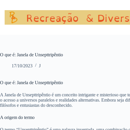
Pular
para
o
conteúdo
O que é: Janela de Unsepttripêntio
17/10/2023
J
O que é: Janela de Unsepttripêntio
A Janela de Unsepttripêntio é um conceito intrigante e misterioso que
o acesso a universos paralelos e realidades alternativas. Embora seja d
filósofos e entusiastas do desconhecido.
A origem do termo
O termo “Unsepttripêntio” é uma palavra inventada, uma combinação 