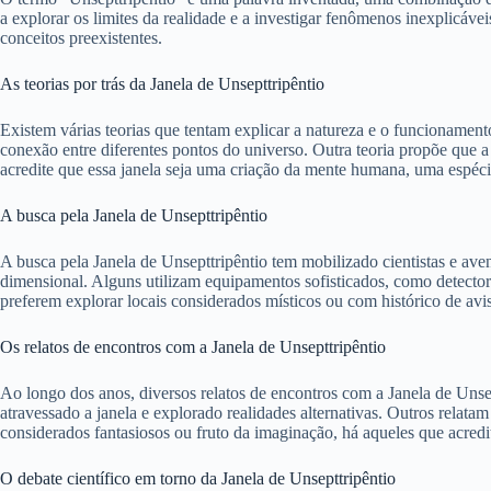
a explorar os limites da realidade e a investigar fenômenos inexplicáve
conceitos preexistentes.
As teorias por trás da Janela de Unsepttripêntio
Existem várias teorias que tentam explicar a natureza e o funcionamen
conexão entre diferentes pontos do universo. Outra teoria propõe que 
acredite que essa janela seja uma criação da mente humana, uma espéci
A busca pela Janela de Unsepttripêntio
A busca pela Janela de Unsepttripêntio tem mobilizado cientistas e ave
dimensional. Alguns utilizam equipamentos sofisticados, como detectore
preferem explorar locais considerados místicos ou com histórico de avi
Os relatos de encontros com a Janela de Unsepttripêntio
Ao longo dos anos, diversos relatos de encontros com a Janela de Unse
atravessado a janela e explorado realidades alternativas. Outros rela
considerados fantasiosos ou fruto da imaginação, há aqueles que acred
O debate científico em torno da Janela de Unsepttripêntio