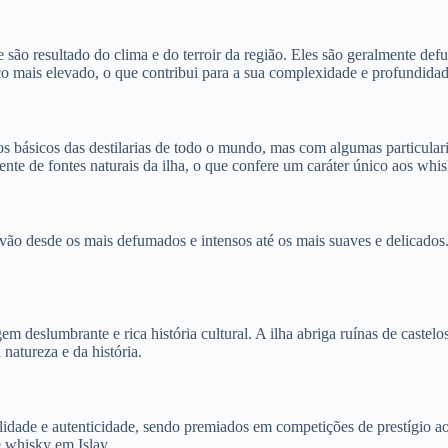
e são resultado do clima e do terroir da região. Eles são geralmente de
co mais elevado, o que contribui para a sua complexidade e profundidad
básicos das destilarias de todo o mundo, mas com algumas particularid
te de fontes naturais da ilha, o que confere um caráter único aos whisk
o desde os mais defumados e intensos até os mais suaves e delicados. Ca
deslumbrante e rica história cultural. A ilha abriga ruínas de castelo
natureza e da história.
lidade e autenticidade, sendo premiados em competições de prestígio a
e whisky em Islay.