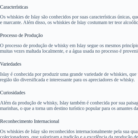
Características
Os whiskies de Islay são conhecidos por suas características únicas, qu
e marcante. Além disso, os whiskies de Islay costumam ter teor alcoóli
Processo de Produção
O processo de produção de whisky em Islay segue os mesmos princípios 
muitas vezes maltada localmente, e a água usada no processo é provenien
Variedades
Islay é conhecida por produzir uma grande variedade de whiskies, que vã
região tão diversificada e interessante para os apreciadores de whisky.
Curiosidades
Além da produção de whisky, Islay também é conhecida por sua paisagem 
marinhas, o que a torna um destino turístico popular para os amantes da 
Reconhecimento Internacional
Os whiskies de Islay são reconhecidos internacionalmente pela sua qua
colecionadores, que valorizam a tradição e a excelência da produção d