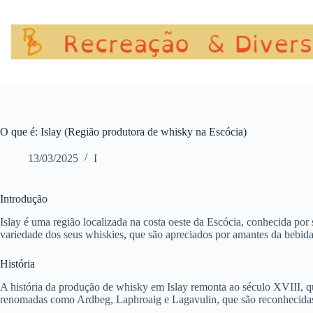
Pular
para
o
conteúdo
O que é: Islay (Região produtora de whisky na Escócia)
13/03/2025
I
Introdução
Islay é uma região localizada na costa oeste da Escócia, conhecida po
variedade dos seus whiskies, que são apreciados por amantes da bebi
História
A história da produção de whisky em Islay remonta ao século XVIII, qu
renomadas como Ardbeg, Laphroaig e Lagavulin, que são reconhecidas 