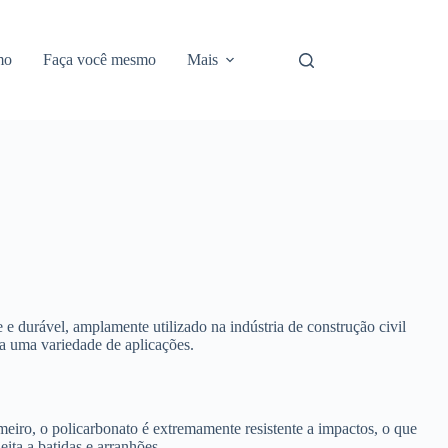
mo
Faça você mesmo
Mais
e durável, amplamente utilizado na indústria de construção civil
ra uma variedade de aplicações.
meiro, o policarbonato é extremamente resistente a impactos, o que
eita a batidas e arranhões.