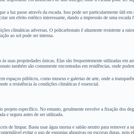
ue a luz passe através da escada. Isso pode ser particularmente útil em 
riar um efeito estético interessante, dando a impressão de uma escada f
ições climáticas adversas. O policarbonato é altamente resistente a rai
ição ao sol pode ser intensa.
s suas propriedades únicas. Elas são frequentemente utilizadas em amb
arbonato também são comumente encontradas em residências, onde podem 
em espaços públicos, como museus e galerias de arte, onde a transparênc
nde a resistência às condições climáticas é essencial.
 projeto específico. No entanto, geralmente envolve a fixação dos deg
da e segura antes de ser utilizada.
eis de limpar. Basta usar água morna e sabão neutro para remover a suje
ecomendável evitar o uso de esponjas abrasivas ou escovas duras, pois e