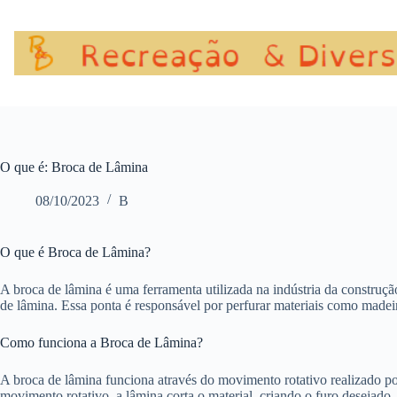
Pular
para
o
conteúdo
O que é: Broca de Lâmina
08/10/2023
B
O que é Broca de Lâmina?
A broca de lâmina é uma ferramenta utilizada na indústria da construçã
de lâmina. Essa ponta é responsável por perfurar materiais como madeir
Como funciona a Broca de Lâmina?
A broca de lâmina funciona através do movimento rotativo realizado por
movimento rotativo, a lâmina corta o material, criando o furo desejado.