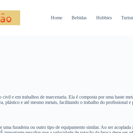
Home
Bebidas
Hobbies
Turis
o civil e em trabalhos de marcenaria. Ela é composta por uma haste met
a, plástico e até mesmo metais, facilitando o trabalho do profissional 
 uma furadeira ou outro tipo de equipamento similar. Ao ser acoplada à
 É importante ressaltar que a velocidade de rotação da broca deve ser ad