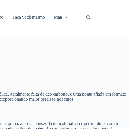
mo
Faça você mesmo
Mais
álica, geralmente feita de aço carbono, e uma ponta afiada em formato
e proporcionando maior precisão nos furos.
 máquina, a broca é inserida no material a ser perfurado e, com o
equada ao tipo de material a ser perfurado, para evitar danos à