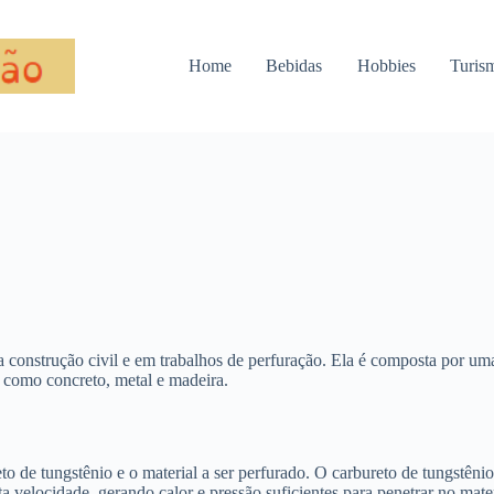
Home
Bebidas
Hobbies
Turis
da construção civil e em trabalhos de perfuração. Ela é composta por u
, como concreto, metal e madeira.
eto de tungstênio e o material a ser perfurado. O carbureto de tungstêni
a velocidade, gerando calor e pressão suficientes para penetrar no mater