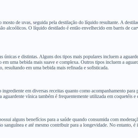
osto de uvas, seguida pela destilação do líquido resultante. A destila
não alcoólicos. O líquido destilado é então envelhecido em barris de c
.
as únicas e distintas. Alguns dos tipos mais populares incluem a aguar
o em uma bebida mais suave e complexa. Outros tipos incluem a aguard
o, resultando em uma bebida mais refinada e sofisticada.
o ingrediente em diversas receitas quanto como acompanhamento para pr
a aguardente vínica também é frequentemente utilizada em coquetéis e d
 possui alguns benefícios para a saúde quando consumida com modera
ção sanguínea e até mesmo contribuir para a longevidade. No entanto, é