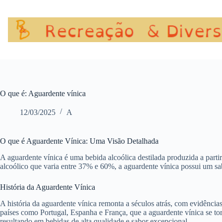
Pular
para
o
conteúdo
O que é: Aguardente vínica
12/03/2025
A
O que é Aguardente Vínica: Uma Visão Detalhada
A aguardente vínica é uma bebida alcoólica destilada produzida a part
alcoólico que varia entre 37% e 60%, a aguardente vínica possui um sabo
História da Aguardente Vínica
A história da aguardente vínica remonta a séculos atrás, com evidênci
países como Portugal, Espanha e França, que a aguardente vínica se to
resultando em bebidas de alta qualidade e sabor excepcional.