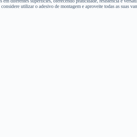
m diferentes superfícies, oferecendo praticidade, resistência e versat
, considere utilizar o adesivo de montagem e aproveite todas as suas va