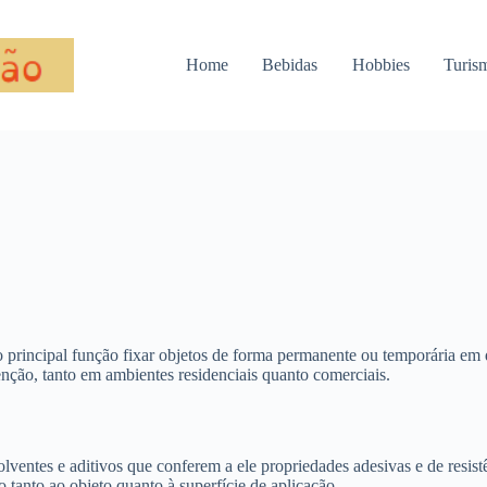
Home
Bebidas
Hobbies
Turis
 principal função fixar objetos de forma permanente ou temporária em
nção, tanto em ambientes residenciais quanto comerciais.
ntes e aditivos que conferem a ele propriedades adesivas e de resistên
tanto ao objeto quanto à superfície de aplicação.