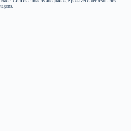
ilidade. Com os cuidados adequados, é possível obter resultados
ntagens.