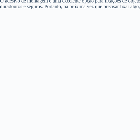
O adesivo de montagem é uma excelente opção para fixações de objetos e
duradouros e seguros. Portanto, na próxima vez que precisar fixar algo