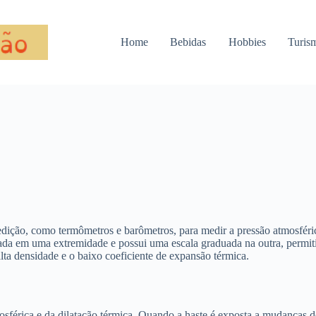
Home
Bebidas
Hobbies
Turis
medição, como termômetros e barômetros, para medir a pressão atmosfér
ada em uma extremidade e possui uma escala graduada na outra, permiti
lta densidade e o baixo coeficiente de expansão térmica.
mosférica e da dilatação térmica. Quando a haste é exposta a mudanças 