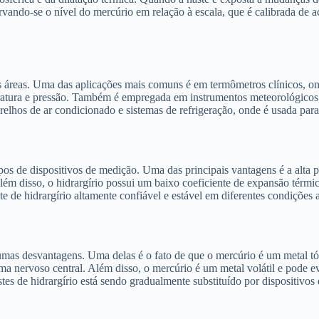
servando-se o nível do mercúrio em relação à escala, que é calibrada d
 áreas. Uma das aplicações mais comuns é em termômetros clínicos, onde
eratura e pressão. Também é empregada em instrumentos meteorológicos
elhos de ar condicionado e sistemas de refrigeração, onde é usada para
tipos de dispositivos de medição. Uma das principais vantagens é a alta
ém disso, o hidrargírio possui um baixo coeficiente de expansão térmic
te de hidrargírio altamente confiável e estável em diferentes condições 
umas desvantagens. Uma delas é o fato de que o mercúrio é um metal tó
ema nervoso central. Além disso, o mercúrio é um metal volátil e pode
astes de hidrargírio está sendo gradualmente substituído por dispositiv