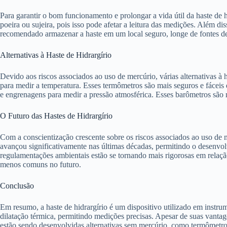
Para garantir o bom funcionamento e prolongar a vida útil da haste de h
poeira ou sujeira, pois isso pode afetar a leitura das medições. Além 
recomendado armazenar a haste em um local seguro, longe de fontes de 
Alternativas à Haste de Hidrargírio
Devido aos riscos associados ao uso de mercúrio, várias alternativas à 
para medir a temperatura. Esses termômetros são mais seguros e fáceis 
e engrenagens para medir a pressão atmosférica. Esses barômetros são m
O Futuro das Hastes de Hidrargírio
Com a conscientização crescente sobre os riscos associados ao uso de m
avançou significativamente nas últimas décadas, permitindo o desenvolv
regulamentações ambientais estão se tornando mais rigorosas em relação
menos comuns no futuro.
Conclusão
Em resumo, a haste de hidrargírio é um dispositivo utilizado em instru
dilatação térmica, permitindo medições precisas. Apesar de suas vantage
estão sendo desenvolvidas alternativas sem mercúrio, como termômetros 