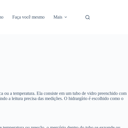
mo
Faça você mesmo
Mais
ica ou a temperatura. Ela consiste em um tubo de vidro preenchido com
ndo a leitura precisa das medições. O hidrargírio é escolhido como o
de temperatura ou pressão, o mercúrio dentro do tubo se expande ou