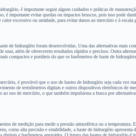
idrargírio, é importante seguir alguns cuidados e práticas de manutençã
disso, é importante evitar quedas ou impactos bruscos, pois isso pode d
calor excessivo ou umidade, para evitar danos ao mercúrio e à escala 
haste de hidrargírio foram desenvolvidas. Uma das alternativas mais com
de usar, além de oferecerem resultados rápidos e precisos. Outra altern
ais compactos e portáteis do que os barômetros de haste de hidrargírio,
ercúrio, é provável que o uso de hastes de hidrargírio seja cada vez ma
imento de termômetros digitais e outros dispositivos eletrônicos de me
 ao uso de mercúrio, o que também impulsiona a busca por alternativas.
mentos de medição para medir a pressão atmosférica ou a temperatura. E
ns, como alta precisão e estabilidade, a haste de hidrargírio apresenta
digitais e barômetros aneroides. O futuro das hastes de hidrargírio é 