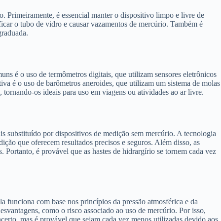
o. Primeiramente, é essencial manter o dispositivo limpo e livre de
anificar o tubo de vidro e causar vazamentos de mercúrio. Também é
graduada.
uns é o uso de termômetros digitais, que utilizam sensores eletrônicos
ativa é o uso de barômetros aneroides, que utilizam um sistema de molas
 tornando-os ideais para uso em viagens ou atividades ao ar livre.
is substituído por dispositivos de medição sem mercúrio. A tecnologia
dição que oferecem resultados precisos e seguros. Além disso, as
 Portanto, é provável que as hastes de hidrargírio se tornem cada vez
la funciona com base nos princípios da pressão atmosférica e da
 desvantagens, como o risco associado ao uso de mercúrio. Por isso,
incerto, mas é provável que sejam cada vez menos utilizadas devido aos