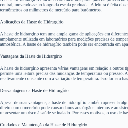
contrai, movendo-se ao longo da escala graduada. A leitura é feita ob
termômetros ou milímetros de mercúrio para barômetros.
Aplicações da Haste de Hidrargírio
A haste de hidrargírio tem uma ampla gama de aplicações em diferentes
amplamente utilizada em laboratórios para medições precisas de temp
atmosférica. A haste de hidrargírio também pode ser encontrada em apar
Vantagens da Haste de Hidrargírio
A haste de hidrargírio apresenta várias vantagens em relação a outros 
permite uma leitura precisa das mudanças de temperatura ou pressão. Al
relativamente constante com a variação de temperatura. Isso torna a has
Desvantagens da Haste de Hidrargírio
Apesar de suas vantagens, a haste de hidrargírio também apresenta alg
direto com o mercúrio pode causar danos aos órgãos internos e ao sist
representar um risco à saúde se inalado. Por esses motivos, o uso de h
Cuidados e Manutenção da Haste de Hidrargírio