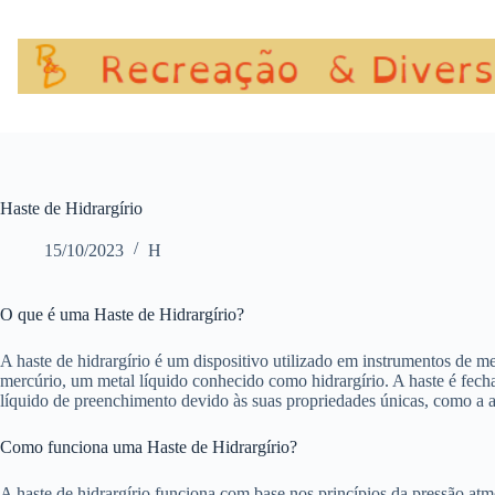
Pular
para
o
conteúdo
Haste de Hidrargírio
15/10/2023
H
O que é uma Haste de Hidrargírio?
A haste de hidrargírio é um dispositivo utilizado em instrumentos de 
mercúrio, um metal líquido conhecido como hidrargírio. A haste é fech
líquido de preenchimento devido às suas propriedades únicas, como a a
Como funciona uma Haste de Hidrargírio?
A haste de hidrargírio funciona com base nos princípios da pressão at