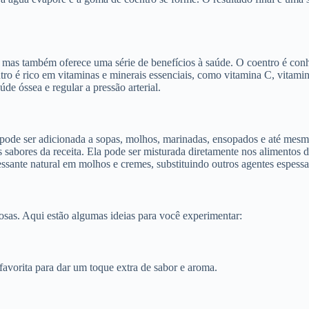
, mas também oferece uma série de benefícios à saúde. O coentro é con
entro é rico em vitaminas e minerais essenciais, como vitamina C, vitami
de óssea e regular a pressão arterial.
a pode ser adicionada a sopas, molhos, marinadas, ensopados e até mes
 sabores da receita. Ela pode ser misturada diretamente nos alimentos 
te natural em molhos e cremes, substituindo outros agentes espessante
osas. Aqui estão algumas ideias para você experimentar:
favorita para dar um toque extra de sabor e aroma.