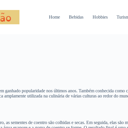
Home
Bebidas
Hobbies
Turis
 tem ganhado popularidade nos últimos anos. Também conhecida como coe
ica amplamente utilizada na culinária de várias culturas ao redor do m
ro, as sementes de coentro são colhidas e secas. Em seguida, elas são
a água evapore e a goma de coentro se forme. O resultado final é uma 