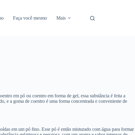
mo
Faça você mesmo
Mais
ntro em pó ou coentro em forma de gel, essa substância é feita a
undo, e a goma de coentro é uma forma concentrada e conveniente de
 moídas em um pó fino. Esse pó é então misturado com água para formar
substância gelatinosa e pegajosa, com um aroma e sabor intensos de