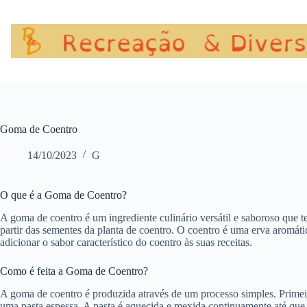
Pular
para
o
conteúdo
Goma de Coentro
14/10/2023
G
O que é a Goma de Coentro?
A goma de coentro é um ingrediente culinário versátil e saboroso que
partir das sementes da planta de coentro. O coentro é uma erva aromát
adicionar o sabor característico do coentro às suas receitas.
Como é feita a Goma de Coentro?
A goma de coentro é produzida através de um processo simples. Primei
uma pasta espessa. A pasta é aquecida e mexida continuamente até que 