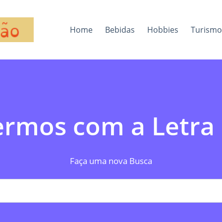
Home
Bebidas
Hobbies
Turismo
ermos com a Letra (
Faça uma nova Busca